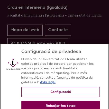
Grau en Infermeria (Igualada)
Facultat d'Infermeria i Fisioteràpia - Universitat de Lleida
Mapa del web
Contacte
93 8035300 extensió 7002
Configuració de privadesa
El web de la Universitat de Lleida utilitza
galetes pròpies i de tercers per gestionar les
vostres preferències amb finalitats
estadístiques i de màrqueting. Per a més
informació, consulteu l’apartat de política de
galetes a l'
Avís legal
Configuració
Rebutjar-les totes