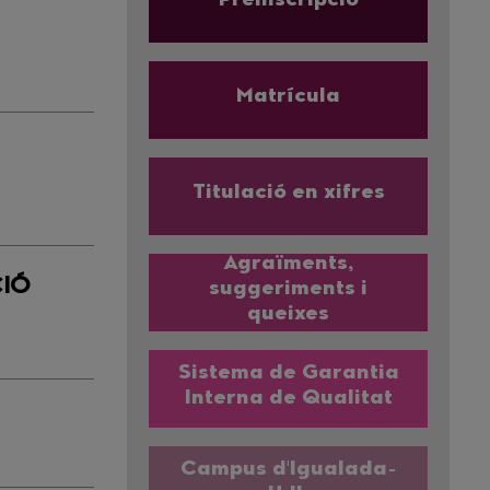
Preinscripció
Matrícula
S
Titulació en xifres
Agraïments,
CIÓ
suggeriments i
queixes
Sistema de Garantia
Interna de Qualitat
Campus d'Igualada-