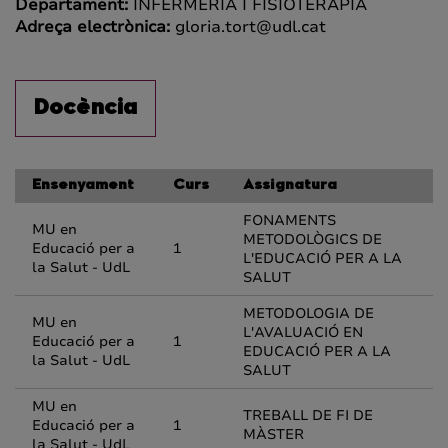
Departament:
INFERMERIA I FISIOTERÀPIA
Adreça electrònica:
gloria.tort@udl.cat
Docència
Ensenyament
Curs
Assignatura
FONAMENTS
MU en
METODOLÒGICS DE
Educació per a
1
L'EDUCACIÓ PER A LA
la Salut - UdL
SALUT
METODOLOGIA DE
MU en
L'AVALUACIÓ EN
Educació per a
1
EDUCACIÓ PER A LA
la Salut - UdL
SALUT
MU en
TREBALL DE FI DE
Educació per a
1
MÀSTER
la Salut - UdL