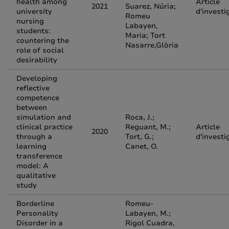
health among
Article
2021
Suarez, Núria;
university
d'investi
Romeu
nursing
Labayen,
students:
Maria; Tort
countering the
Nasarre,Glòria
role of social
desirability
Developing
reflective
competence
between
simulation and
Roca, J.;
clinical practice
Reguant, M.;
Article
2020
through a
Tort, G.;
d'investi
learning
Canet, O.
transference
model: A
qualitative
study
Borderline
Romeu-
Personality
Labayen, M.;
Disorder in a
Rigol Cuadra,