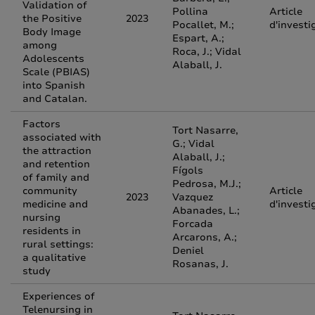
Validation of
Pollina
Article
the Positive
2023
Pocallet, M.;
d'investi
Body Image
Espart, A.;
among
Roca, J.; Vidal
Adolescents
Alaball, J.
Scale (PBIAS)
into Spanish
and Catalan.
Factors
Tort Nasarre,
associated with
G.; Vidal
the attraction
Alaball, J.;
and retention
Fígols
of family and
Pedrosa, M.J.;
community
Article
2023
Vazquez
medicine and
d'investi
Abanades, L.;
nursing
Forcada
residents in
Arcarons, A.;
rural settings:
Deniel
a qualitative
Rosanas, J.
study
Experiences of
Telenursing in