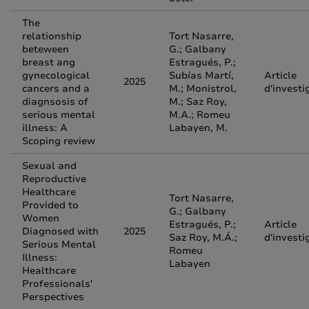
The
relationship
Tort Nasarre,
beteween
G.; Galbany
breast ang
Estragués, P.;
gynecological
Subías Martí,
Article
2025
cancers and a
M.; Monistrol,
d'investi
diagnsosis of
M.; Saz Roy,
serious mental
M.A.; Romeu
illness: A
Labayen, M.
Scoping review
Sexual and
Reproductive
Healthcare
Tort Nasarre,
Provided to
G.; Galbany
Women
Estragués, P.;
Article
Diagnosed with
2025
Saz Roy, M.Á.;
d'investi
Serious Mental
Romeu
Illness:
Labayen
Healthcare
Professionals'
Perspectives