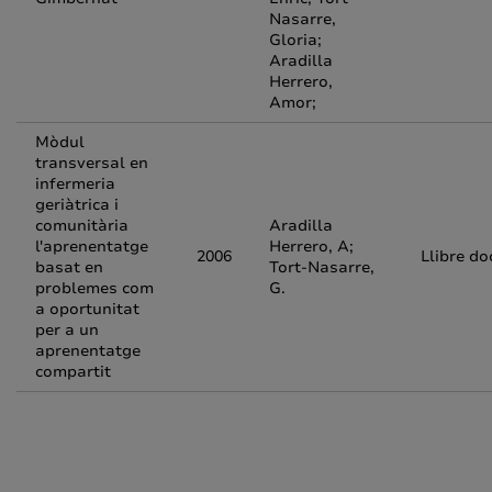
Nasarre,
Gloria;
Aradilla
Herrero,
Amor;
Mòdul
transversal en
infermeria
geriàtrica i
comunitària
Aradilla
l'aprenentatge
Herrero, A;
2006
Llibre do
basat en
Tort-Nasarre,
problemes com
G.
a oportunitat
per a un
aprenentatge
compartit