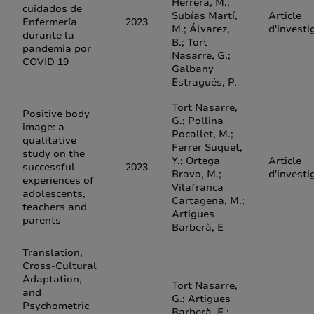
Herrera, M.;
cuidados de
Subías Martí,
Article
Enfermería
2023
M.; Álvarez,
d'investi
durante la
B.; Tort
pandemia por
Nasarre, G.;
COVID 19
Galbany
Estragués, P.
Tort Nasarre,
Positive body
G.; Pollina
image: a
Pocallet, M.;
qualitative
Ferrer Suquet,
study on the
Y.; Ortega
Article
successful
2023
Bravo, M.;
d'investi
experiences of
Vilafranca
adolescents,
Cartagena, M.;
teachers and
Artigues
parents
Barberà, E
Translation,
Cross-Cultural
Adaptation,
Tort Nasarre,
and
G.; Artigues
Psychometric
Barberà, E.;