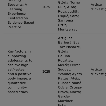
Nursing
Glòria; Torné
Students: A
Article
2025
Ruiz, Alba;
Learning
d'investi
Roca, Judith;
Experience
Esqué, Sara;
Centered on
Sanromà
Evidence-Based
Ortíz,
Practice
Montserrat
Artigues-
Barberà, Eva;
Tort-Nasarre,
Key factors in
Glòria;
supporting
Pollina-
adolescents to
Pocallet,
achieve high
Mercè; Ferrer
self-esteem
Suquet,
Article
2025
and a positive
Yvonne; Ayats
d'investi
body image: a
Pallés, Aleix;
qualitative
Guasch Niubó,
community-
Olívia; Ortega-
based study
Bravo, Marta;
García-
Martínez,
Ester