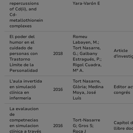
repercussions
Yara-Varón E
of Cd(ii), and
Cd-
metallothionein
complexes
El poder del
Romeu
humor en el
Labayen, M.;
cuidado de
Tort Nasarre,
Article
personas con
2018
G.; Galbany
d'investi
Trastorno
Estragués, P.;
Límite de la
Rigol Cuadra,
Personalidad
Mª A.
L'aula invertida
Tort Nasarre,
en simulació
Glòria; Medina
Editor ac
2016
clínica en
Moya, José
congrés
infermeria
Luís
La evalaucion
de
competnecias
Tort-Nasarre
Capítol 
en simulacion
2016
G; Gros S;
llibre do
clínica a través
Roca J