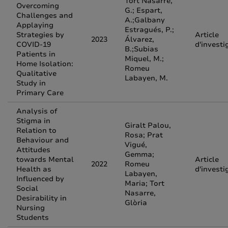
Tort Nasarre,
Overcoming
G.; Espart,
Challenges and
A.;Galbany
Applaying
Estragués, P.;
Strategies by
Article
2023
Álvarez,
COVID-19
d'investi
B.;Subias
Patients in
Miquel, M.;
Home Isolation:
Romeu
Qualitative
Labayen, M.
Study in
Primary Care
Analysis of
Stigma in
Giralt Palou,
Relation to
Rosa; Prat
Behaviour and
Vigué,
Attitudes
Gemma;
towards Mental
Article
2022
Romeu
Health as
d'investi
Labayen,
Influenced by
Maria; Tort
Social
Nasarre,
Desirability in
Glòria
Nursing
Students