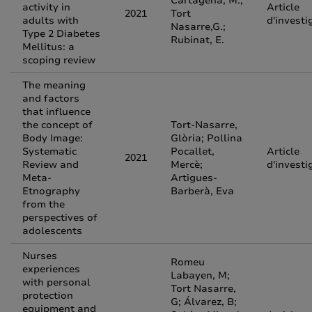
Cartagena, M.;
activity in
Article
2021
Tort
adults with
d'investi
Nasarre,G.;
Type 2 Diabetes
Rubinat, E.
Mellitus: a
scoping review
The meaning
and factors
that influence
the concept of
Tort-Nasarre,
Body Image:
Glòria; Pollina
Systematic
Pocallet,
Article
2021
Review and
Mercè;
d'investi
Meta-
Artigues-
Etnography
Barberà, Eva
from the
perspectives of
adolescents
Nurses
Romeu
experiences
Labayen, M;
with personal
Tort Nasarre,
protection
G; Álvarez, B;
equipment and