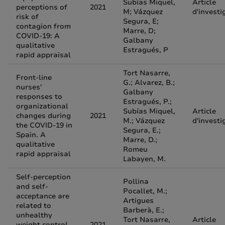
Subías Miquel,
Article
perceptions of
2021
M; Vázquez
d'investi
risk of
Segura, E;
contagion from
Marre, D;
COVID-19: A
Galbany
qualitative
Estragués, P
rapid appraisal
Tort Nasarre,
Front-line
G.; Alvarez, B.;
nurses'
Galbany
responses to
Estragués, P.;
organizational
Subías Miquel,
Article
changes during
2021
M.; Vázquez
d'investi
the COVID-19 in
Segura, E.;
Spain. A
Marre, D.;
qualitative
Romeu
rapid appraisal
Labayen, M.
Self-perception
Pollina
and self-
Pocallet, M.;
acceptance are
Artigues
related to
Barberà, E.;
unhealthy
Tort Nasarre,
Article
weight control
2021