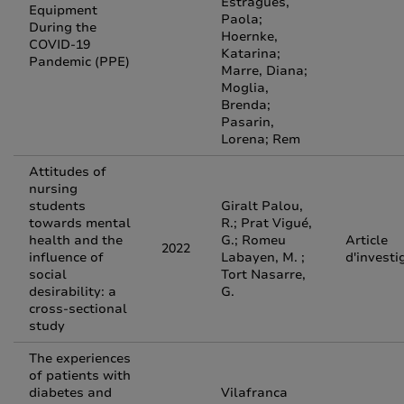
Estragués,
Equipment
Paola;
During the
Hoernke,
COVID-19
Katarina;
Pandemic (PPE)
Marre, Diana;
Moglia,
Brenda;
Pasarin,
Lorena; Rem
Attitudes of
nursing
students
Giralt Palou,
towards mental
R.; Prat Vigué,
health and the
G.; Romeu
Article
2022
influence of
Labayen, M. ;
d'investi
social
Tort Nasarre,
desirability: a
G.
cross-sectional
study
The experiences
of patients with
diabetes and
Vilafranca