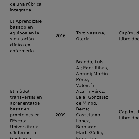
de una rúbrica
integrada
El Aprendizaje
basado en
equipos en la
Tort Nasarre,
Capítol 
2016
simulación
Gloria
llibre do
clínica en
enfermería
Branda, Luis
A.; Font Ribas,
Antoni; Martín
Pérez,
Valentín;
El mòdul
Acarín Pérez,
transversal en
Laia; González
aprenentatge
de Mingo,
basat en
Berta;
Capítol 
problemes en
2009
Castellano
llibre do
l'Escola
López,
Universitària
Bernardo;
d'Infermeria
Martí Gòdia,
Gimbernat
Enric; Tort