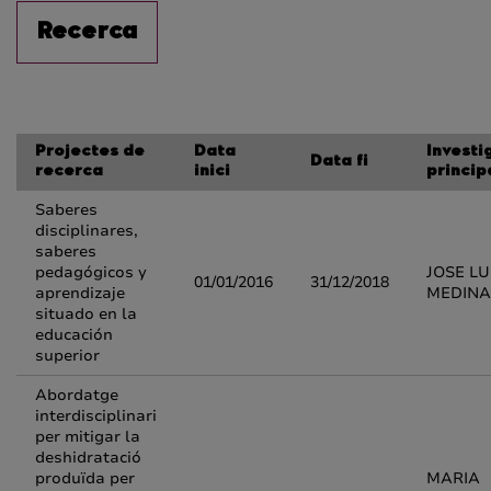
Recerca
Projectes de
Data
Investi
Data fi
recerca
inici
princip
Saberes
disciplinares,
saberes
pedagógicos y
JOSE LU
01/01/2016
31/12/2018
aprendizaje
MEDINA
situado en la
educación
superior
Abordatge
interdisciplinari
per mitigar la
deshidratació
produïda per
MARIA