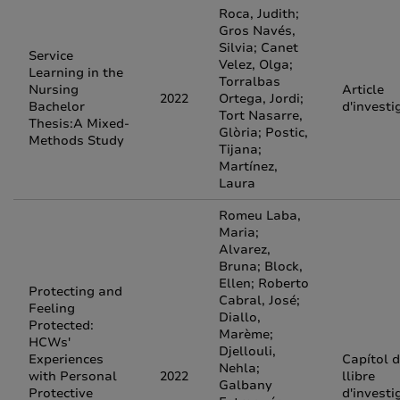
Roca, Judith;
Gros Navés,
Silvia; Canet
Service
Velez, Olga;
Learning in the
Torralbas
Nursing
Article
2022
Ortega, Jordi;
Bachelor
d'investi
Tort Nasarre,
Thesis:A Mixed-
Glòria; Postic,
Methods Study
Tijana;
Martínez,
Laura
Romeu Laba,
Maria;
Alvarez,
Bruna; Block,
Ellen; Roberto
Protecting and
Cabral, José;
Feeling
Diallo,
Protected:
Marème;
HCWs'
Djellouli,
Experiences
Capítol 
Nehla;
with Personal
2022
llibre
Galbany
Protective
d'investi