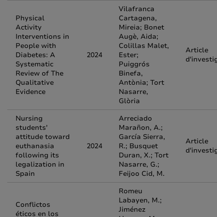
Vilafranca
Physical
Cartagena,
Activity
Mireia; Bonet
Interventions in
Augè, Aida;
People with
Colillas Malet,
Article
Diabetes: A
2024
Ester;
d'investi
Systematic
Puiggrós
Review of The
Binefa,
Qualitative
Antònia; Tort
Evidence
Nasarre,
Glòria
Nursing
Arreciado
students'
Marañon, A.;
attitude toward
García Sierra,
Article
euthanasia
2024
R.; Busquet
d'investi
following its
Duran, X.; Tort
legalization in
Nasarre, G.;
Spain
Feijoo Cid, M.
Romeu
Labayen, M.;
Conflictos
Jiménez
éticos en los