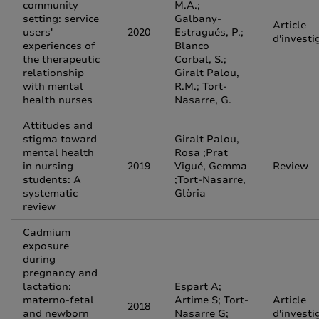
community
M.A.;
setting: service
Galbany-
Article
users'
2020
Estragués, P.;
d'investi
experiences of
Blanco
the therapeutic
Corbal, S.;
relationship
Giralt Palou,
with mental
R.M.; Tort-
health nurses
Nasarre, G.
Attitudes and
stigma toward
Giralt Palou,
mental health
Rosa ;Prat
in nursing
2019
Vigué, Gemma
Review
students: A
;Tort‐Nasarre,
systematic
Glòria
review
Cadmium
exposure
during
pregnancy and
lactation:
Espart A;
materno-fetal
Artime S; Tort-
Article
2018
and newborn
Nasarre G;
d'investi