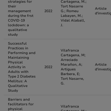
strategies for
Cartagena, M.;
their
Tort Nasarre
Article
management
2022
G.; Romeu
d'investi
during the frst
Labayen, M.;
COVID-19
Vidal Alaball,
lockdown: a
J.
qualitative
study
Successful
Practices in
Vilafranca
Performing and
Cartagena, M;
Maintaining
Arreciado
Physical
Marañon, A;
Article
Activity in
2022
Artigues
d'investi
Adults with
Barbera, E;
Type 2 Diabetes
Tort Nasarre,
Mellitus: A
G.
Qualitative
Study
Barriers and
facilitators for
Vilafranca
physical