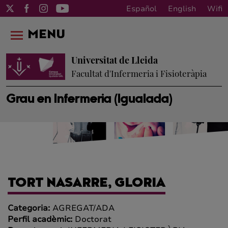
Español
English
Wifi
MENU
Universitat de Lleida
Facultat d'Infermeria i Fisioteràpia
Grau en Infermeria (Igualada)
TORT NASARRE, GLORIA
Categoria:
AGREGAT/ADA
Perfil acadèmic:
Doctorat