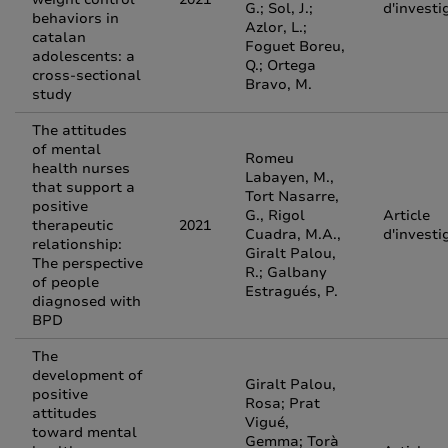
G.; Sol, J.;
d'investi
behaviors in
Azlor, L.;
catalan
Foguet Boreu,
adolescents: a
Q.; Ortega
cross-sectional
Bravo, M.
study
The attitudes
of mental
Romeu
health nurses
Labayen, M.,
that support a
Tort Nasarre,
positive
G., Rigol
Article
therapeutic
2021
Cuadra, M.A.,
d'investi
relationship:
Giralt Palou,
The perspective
R.; Galbany
of people
Estragués, P.
diagnosed with
BPD
The
development of
Giralt Palou,
positive
Rosa; Prat
attitudes
Vigué,
toward mental
Gemma; Torà