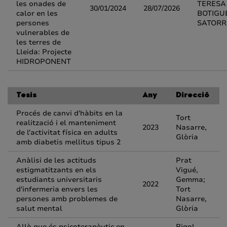
les onades de
TERESA
30/01/2024
28/07/2026
calor en les
BOTIGU
persones
SATOR
vulnerables de
les terres de
Lleida: Projecte
HIDROPONENT
Tesis
Any
Direcció
Procés de canvi d'hàbits en la
Tort
realització i el manteniment
2023
Nasarre,
de l'activitat física en adults
Glòria
amb diabetis mellitus tipus 2
Anàlisi de les actituds
Prat
estigmatitzants en els
Vigué,
estudiants universitaris
Gemma;
2022
d'infermeria envers les
Tort
persones amb problemes de
Nasarre,
salut mental
Glòria
Allò que és psicoterapèutic en
Rigol