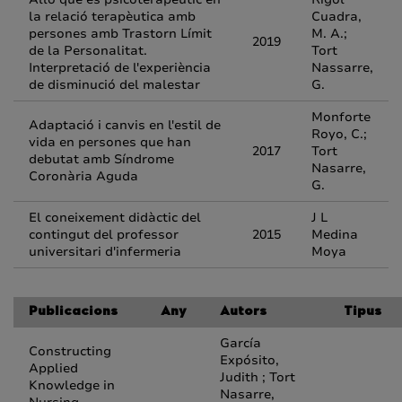
la relació terapèutica amb
Cuadra,
persones amb Trastorn Límit
M. A.;
2019
de la Personalitat.
Tort
Interpretació de l'experiència
Nassarre,
de disminució del malestar
G.
Monforte
Adaptació i canvis en l'estil de
Royo, C.;
vida en persones que han
2017
Tort
debutat amb Síndrome
Nasarre,
Coronària Aguda
G.
El coneixement didàctic del
J L
contingut del professor
2015
Medina
universitari d'infermeria
Moya
Publicacions
Any
Autors
Tipus
García
Constructing
Expósito,
Applied
Judith ; Tort
Knowledge in
Nasarre,