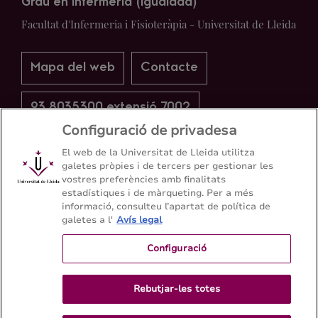
Grau en Infermeria (Igualada)
Facultat d'Infermeria i Fisioteràpia - Universitat de Lleida
Mapa del web
Contacte
93 8035300 extensió 7002
Configuració de privadesa
El web de la Universitat de Lleida utilitza
galetes pròpies i de tercers per gestionar les
vostres preferències amb finalitats
estadístiques i de màrqueting. Per a més
informació, consulteu l’apartat de política de
galetes a l'
Avís legal
Configuració
Rebutjar-les totes