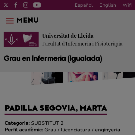
Español
English
Wifi
MENU
Universitat de Lleida
Facultat d'Infermeria i Fisioteràpia
Grau en Infermeria (Igualada)
PADILLA SEGOVIA, MARTA
Categoria:
SUBSTITUT 2
Perfil acadèmic:
Grau / llicenciatura / enginyeria