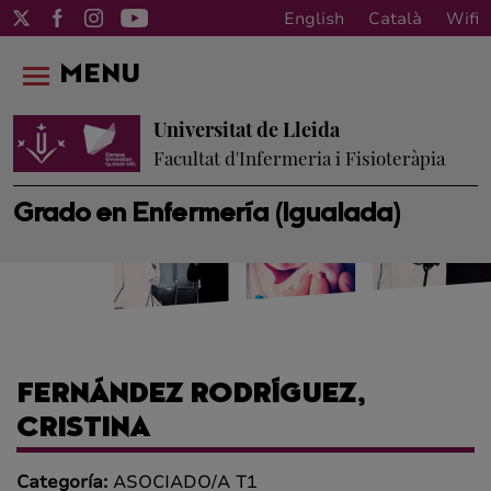
English
Català
Wifi
MENU
Universitat de Lleida
Facultat d'Infermeria i Fisioteràpia
Grado en Enfermería (Igualada)
FERNÁNDEZ RODRÍGUEZ,
CRISTINA
Categoría:
ASOCIADO/A T1