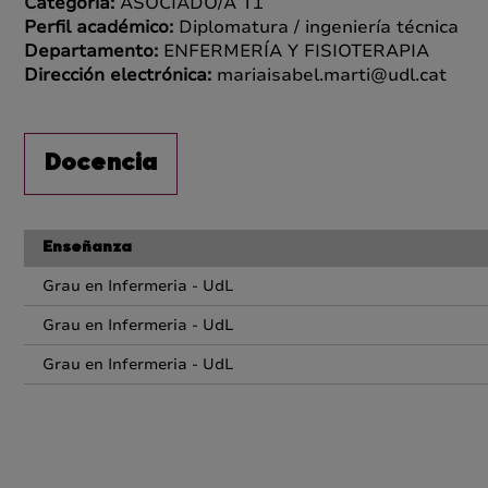
Categoría:
ASOCIADO/A T1
Perfil académico:
Diplomatura / ingeniería técnica
Departamento:
ENFERMERÍA Y FISIOTERAPIA
Dirección electrónica:
mariaisabel.marti@udl.cat
Docencia
Enseñanza
Grau en Infermeria - UdL
Grau en Infermeria - UdL
Grau en Infermeria - UdL