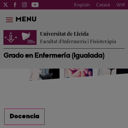
English
Català
Wifi
MENU
Universitat de Lleida
Facultat d'Infermeria i Fisioteràpia
Grado en Enfermería (Igualada)
Docencia