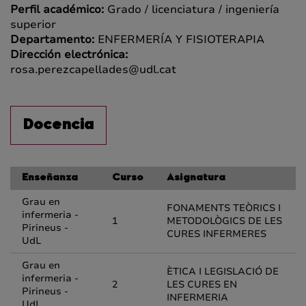
Perfil académico:
Grado / licenciatura / ingeniería
superior
Departamento:
ENFERMERÍA Y FISIOTERAPIA
Dirección electrónica:
rosa.perezcapellades@udl.cat
Docencia
Enseñanza
Curso
Asignatura
Grau en
FONAMENTS TEÒRICS I
infermeria -
1
METODOLÒGICS DE LES
Pirineus -
CURES INFERMERES
UdL
Grau en
ÈTICA I LEGISLACIÓ DE
infermeria -
2
LES CURES EN
Pirineus -
INFERMERIA
UdL