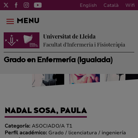
English
Català
Wifi
MENU
Universitat de Lleida
Facultat d'Infermeria i Fisioteràpia
Grado en Enfermería (Igualada)
NADAL SOSA, PAULA
Categoría:
ASOCIADO/A T1
Perfil académico:
Grado / licenciatura / ingeniería