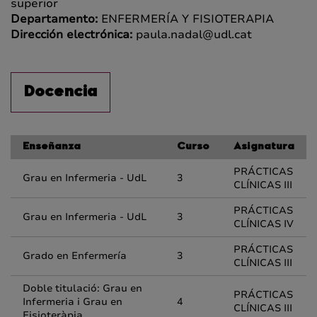
superior
Departamento:
ENFERMERÍA Y FISIOTERAPIA
Dirección electrónica:
paula.nadal@udl.cat
Docencia
Enseñanza
Curso
Asignatura
PRÁCTICAS
Grau en Infermeria - UdL
3
CLÍNICAS III
PRÁCTICAS
Grau en Infermeria - UdL
3
CLÍNICAS IV
PRÁCTICAS
Grado en Enfermería
3
CLÍNICAS III
Doble titulació: Grau en
PRÁCTICAS
Infermeria i Grau en
4
CLÍNICAS III
Fisioteràpia