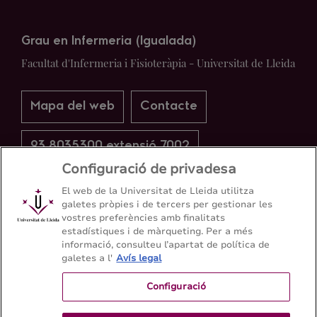
Grau en Infermeria (Igualada)
Facultat d'Infermeria i Fisioteràpia - Universitat de Lleida
Mapa del web
Contacte
93 8035300 extensió 7002
Configuració de privadesa
El web de la Universitat de Lleida utilitza
galetes pròpies i de tercers per gestionar les
vostres preferències amb finalitats
estadístiques i de màrqueting. Per a més
informació, consulteu l’apartat de política de
galetes a l'
Avís legal
Configuració