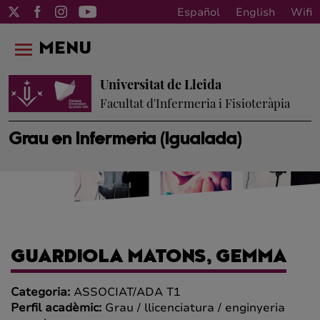
Español
English
Wifi
MENU
Universitat de Lleida
Facultat d'Infermeria i Fisioteràpia
Grau en Infermeria (Igualada)
GUARDIOLA MATONS, GEMMA
Categoria:
ASSOCIAT/ADA T1
Perfil acadèmic:
Grau / llicenciatura / enginyeria