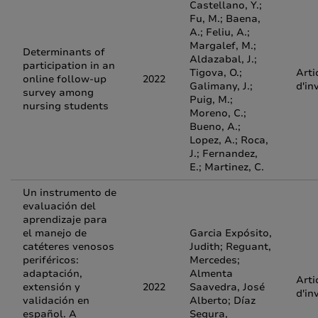
Castellano, Y.;
Fu, M.; Baena,
A.; Feliu, A.;
Margalef, M.;
Determinants of
Aldazabal, J.;
participation in an
Tigova, O.;
Arti
online follow-up
2022
Galimany, J.;
d'in
survey among
Puig, M.;
nursing students
Moreno, C.;
Bueno, A.;
Lopez, A.; Roca,
J.; Fernandez,
E.; Martinez, C.
Un instrumento de
evaluación del
aprendizaje para
el manejo de
Garcia Expósito,
catéteres venosos
Judith; Reguant,
periféricos:
Mercedes;
adaptación,
Almenta
Arti
extensión y
2022
Saavedra, José
d'in
validación en
Alberto; Díaz
español. A
Segura,