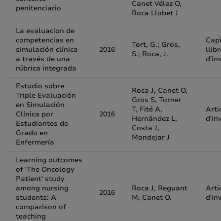
Canet Vélez O,
penitenciario
Roca Llobet J
La evaluacion de
competencias en
Capí
Tort, G.; Gros,
simulación clínica
2016
llibr
S.; Roca, J.
a través de una
d'in
rúbrica integrada
Estudio sobre
Roca J, Canet O,
Triple Evaluación
Gros S, Torner
en Simulación
T, Fité A,
Arti
Clínica por
2016
Hernández L,
d'in
Estudiantes de
Costa J,
Grado en
Mondejar J
Enfermería
Learning outcomes
of 'The Oncology
Patient' study
among nursing
Roca J, Reguant
Arti
2016
students: A
M, Canet O.
d'in
comparison of
teaching