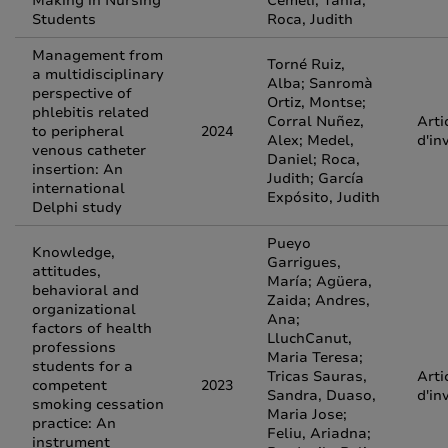
Making in Nursing
Cemeli, Tània;
Students
Roca, Judith
Management from
Torné Ruiz,
a multidisciplinary
Alba; Sanromà
perspective of
Ortiz, Montse;
phlebitis related
Corral Nuñez,
Arti
to peripheral
2024
Alex; Medel,
d'in
venous catheter
Daniel; Roca,
insertion: An
Judith; García
international
Expósito, Judith
Delphi study
Pueyo
Knowledge,
Garrigues,
attitudes,
María; Agüera,
behavioral and
Zaida; Andres,
organizational
Ana;
factors of health
LluchCanut,
professions
Maria Teresa;
students for a
Tricas Sauras,
Arti
competent
2023
Sandra, Duaso,
d'in
smoking cessation
Maria Jose;
practice: An
Feliu, Ariadna;
instrument