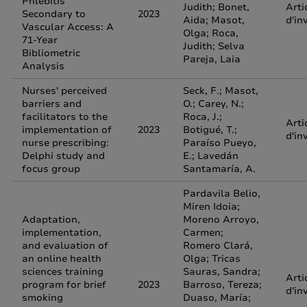
Phlebitis
Judith; Bonet,
Arti
Secondary to
2023
Aida; Masot,
d'in
Vascular Access: A
Olga; Roca,
71-Year
Judith; Selva
Bibliometric
Pareja, Laia
Analysis
Nurses' perceived
Seck, F.; Masot,
barriers and
O.; Carey, N.;
facilitators to the
Roca, J.;
Arti
implementation of
2023
Botigué, T.;
d'in
nurse prescribing:
Paraíso Pueyo,
Delphi study and
E.; Lavedán
focus group
Santamaría, A.
Pardavila Belio,
Miren Idoia;
Adaptation,
Moreno Arroyo,
implementation,
Carmen;
and evaluation of
Romero Clará,
an online health
Olga; Tricas
sciences training
Sauras, Sandra;
Arti
program for brief
2023
Barroso, Tereza;
d'in
smoking
Duaso, María;