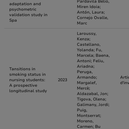
Pardavila Belio,
adaptation and
Miren Idoia;
psychometric
Antón, Laura;
validation study in
Cornejo Ovalle,
Spa
Marc
Laroussy,
Kenza;
Castellano,
Yolanda; Fu,
Marcela; Baena,
Antoni; Feliu,
Ariadna;
Tansitions in
Peruga,
smoking status in
Armando;
Arti
nursing students:
2023
Margalef,
d'in
A prospective
Mercè;
longitudinal study
Aldazabal, Jon;
Tigova, Olena;
Galimany, Jordi;
Puig,
Montserrat;
Moreno,
Carmen; Bu