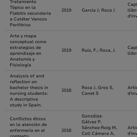
Tratamiento
Capí
Tópico en la
2019
Garcia J; Roca J
llibr
Flebitis secundaria
d'in
a Catéter Venoso
Periférico
Arte y mapa
conceptual como
estrategias de
Capí
2019
Ruiz, F.; Roca, J.
aprendizaje en
llib
Anatomía y
Fisiología
Analysis of and
reﬂection on
bachelor thesis in
Roca J, Gros S,
Arti
2018
nursing students:
Canet S
d'in
A descriptive
study in Spain.
González-
Conflictos éticos
Gálvez P,
en la atención de
Sánchez-Roig M,
Arti
enfermería en el
2018
Coll Cámara A,
d'in
contexto