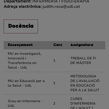
Departament:
INFERMERIA I FISIOTERÀPIA
Adreça electrònica:
judith.roca@udl.cat
Docència
Ensenyament
Curs
Assignatura
MU en Investigació,
Innovació i
TREBALL DE FI
1
Transferència en
DE MÀSTER
Salut - UdL
METODOLOGIA
MU en Educació per a
DE L'AVALUACIÓ
1
la Salut - UdL
EN EDUCACIÓ
PER A LA SALUT
CURES
Grau en Infermeria -
2
D'INFERMERIA
UdL
DE L'ADULT 1