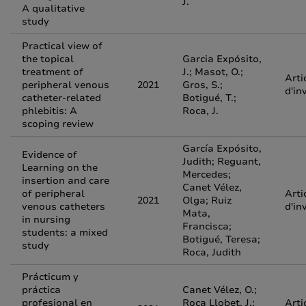
J.
A qualitative
study
Practical view of
the topical
Garcia Expósito,
treatment of
J.; Masot, O.;
Arti
peripheral venous
2021
Gros, S.;
d'in
catheter-related
Botigué, T.;
phlebitis: A
Roca, J.
scoping review
García Expósito,
Evidence of
Judith; Reguant,
Learning on the
Mercedes;
insertion and care
Canet Vélez,
of peripheral
Arti
2021
Olga; Ruiz
venous catheters
d'in
Mata,
in nursing
Francisca;
students: a mixed
Botigué, Teresa;
study
Roca, Judith
Prácticum y
práctica
Canet Vélez, O.;
profesional en
Roca Llobet, J.;
Arti