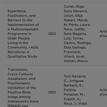
Canet, Olga;
Experience,
Solis Navarro,
Facilitators, and
Lilian; Sitjà
Barriers to the
Rabert, Mercè;
Implementation of
M. Pérez, Laura;
a Multicomponent
Roca, Judith;
Arti
Programme in
2023
Soto Bagaria,
d'in
Older People
Luis; Torres
Living in the
Castro, Rodrigo;
Community, +AGIL
Díaz Gallego,
Barcelona: A
Francisco;
Qualitative Study
Vilaró, Jordi;
Inzitari, Marco
Translation,
Cross-Cultural
Tort Nasarre,
Adaptation, and
G.; Artigues
Psychometric
Barberà, E.;
Validation of the
Pollina
Arti
Positive Body
2023
Pocallet, M.;
d'in
Image among
Espart, A.;
Adolescents Scale
Roca, J.; Vidal
(PBIAS) into