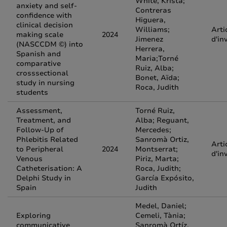
White, Krista;
anxiety and self-
Contreras
confidence with
Higuera,
clinical decision
Williams;
Arti
making scale
2024
Jimenez
d'in
(NASCCDM ©) into
Herrera,
Spanish and
Maria;Torné
comparative
Ruiz, Alba;
crosssectional
Bonet, Aïda;
study in nursing
Roca, Judith
students
Assessment,
Torné Ruiz,
Treatment, and
Alba; Reguant,
Follow-Up of
Mercedes;
Phlebitis Related
Sanromà Ortiz,
Arti
to Peripheral
2024
Montserrat;
d'in
Venous
Piriz, Marta;
Catheterisation: A
Roca, Judith;
Delphi Study in
García Expósito,
Spain
Judith
Medel, Daniel;
Exploring
Cemeli, Tània;
communicative
Sanromà Ortíz,