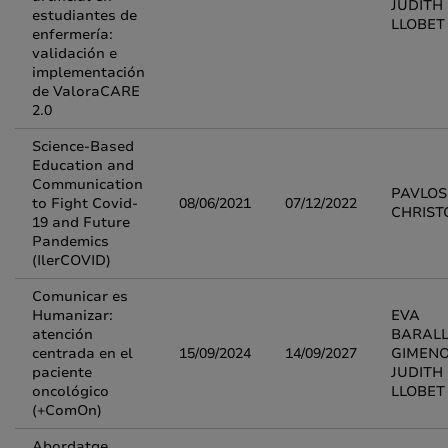
JUDITH
estudiantes de
LLOBET
enfermería:
validación e
implementación
de ValoraCARE
2.0
Science-Based
Education and
Communication
PAVLOS
to Fight Covid-
08/06/2021
07/12/2022
CHRIST
19 and Future
Pandemics
(IlerCOVID)
Comunicar es
Humanizar:
EVA
atención
BARAL
centrada en el
15/09/2024
14/09/2027
GIMENO
paciente
JUDITH
oncológico
LLOBET
(+ComOn)
Abordatge