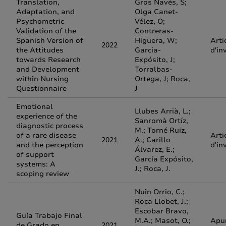
Translation,
Gros Navés, S;
Adaptation, and
Olga Canet-
Psychometric
Vélez, O;
Validation of the
Contreras-
Spanish Version of
Higuera, W;
Arti
2022
the Attitudes
Garcia-
d'in
towards Research
Expósito, J;
and Development
Torralbas-
within Nursing
Ortega, J; Roca,
Questionnaire
J
Emotional
Llubes Arrià, L.;
experience of the
Sanromà Ortíz,
diagnostic process
M.; Torné Ruiz,
of a rare disease
Arti
2021
A.; Carillo
and the perception
d'in
Álvarez, E.;
of support
García Expósito,
systems: A
J.; Roca, J.
scoping review
Nuin Orrio, C.;
Roca Llobet, J.;
Escobar Bravo,
Guía Trabajo Final
M.A.; Masot, O.;
Apu
de Grado en
2021