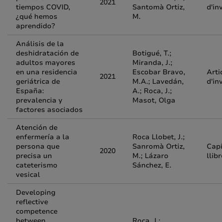
2021
tiempos COVID,
Santomà Ortiz,
d'in
¿qué hemos
M.
aprendido?
Análisis de la
deshidratación de
Botigué, T.;
adultos mayores
Miranda, J.;
en una residencia
Escobar Bravo,
Arti
2021
geriátrica de
M.A.; Lavedán,
d'in
España:
A.; Roca, J.;
prevalencia y
Masot, Olga
factores asociados
Atención de
enfermería a la
Roca Llobet, J.;
persona que
Sanromà Ortiz,
Capí
2020
precisa un
M.; Lázaro
llib
cateterismo
Sánchez, E.
vesical
Developing
reflective
competence
between
Roca, J.;