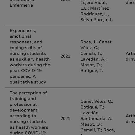
Tejero Vidal,
doc
Enfermería
L.L.; Martínez
Rodríguez, L.,
Selva Pareja, L.
Experiences,
emotional
responses, and
Roca, J.; Canet
coping skills of
Vélez, O.;
nursing students
Cemeli, T.;
Arti
2021
as auxiliary health
Lavedán, A.;
d'in
workers during the
Masot, O.;
peak COVID‐19
Botigué, T.
pandemic: A
qualitative study
The perception of
training and
Canet Vélez, O.;
professional
Botigué, T.;
development
Lavedán
according to
Arti
2021
Santamaría, A.;
nursing students
d'in
Masot, O.;
as health workers
Cemeli, T.; Roca,
during COVID-19: