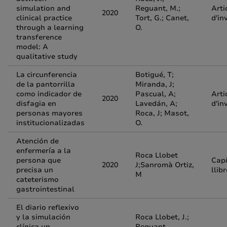
simulation and
Reguant, M.;
Arti
2020
clinical practice
Tort, G.; Canet,
d'in
through a learning
O.
transference
model: A
qualitative study
La circunferencia
Botigué, T;
de la pantorrilla
Miranda, J;
como indicador de
Pascual, A;
Arti
2020
disfagia en
Lavedán, A;
d'in
personas mayores
Roca, J; Masot,
institucionalizadas
O.
Atención de
enfermería a la
Roca Llobet
persona que
Capí
2020
J;Sanromà Ortiz,
precisa un
llib
M
cateterismo
gastrointestinal
El diario reflexivo
y la simulación
Roca Llobet, J.;
clínica un
Reguant