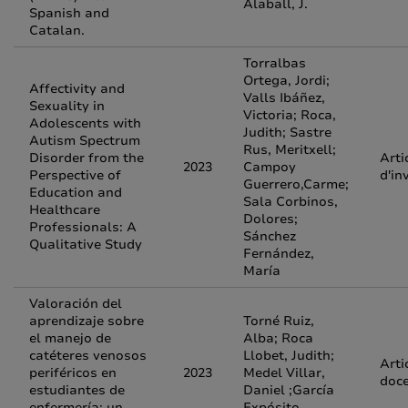
Alaball, J.
Spanish and
Catalan.
Torralbas
Ortega, Jordi;
Affectivity and
Valls Ibáñez,
Sexuality in
Victoria; Roca,
Adolescents with
Judith; Sastre
Autism Spectrum
Rus, Meritxell;
Disorder from the
Arti
2023
Campoy
Perspective of
d'in
Guerrero,Carme;
Education and
Sala Corbinos,
Healthcare
Dolores;
Professionals: A
Sánchez
Qualitative Study
Fernández,
María
Valoración del
aprendizaje sobre
Torné Ruiz,
el manejo de
Alba; Roca
catéteres venosos
Llobet, Judith;
Arti
periféricos en
2023
Medel Villar,
doc
estudiantes de
Daniel ;García
enfermería: un
Expósito,