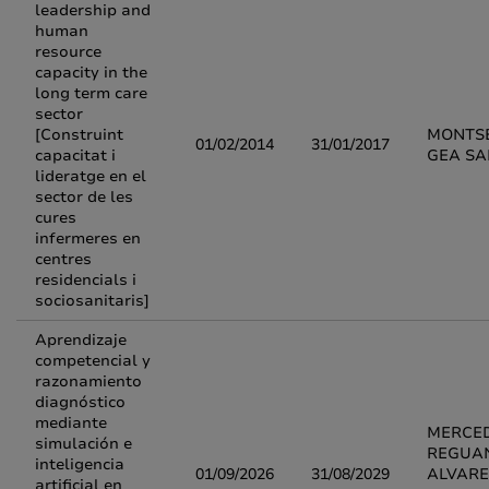
leadership and
human
resource
capacity in the
long term care
sector
[Construint
MONTS
01/02/2014
31/01/2017
capacitat i
GEA S
lideratge en el
sector de les
cures
infermeres en
centres
residencials i
sociosanitaris]
Aprendizaje
competencial y
razonamiento
diagnóstico
mediante
MERCE
simulación e
REGUA
inteligencia
01/09/2026
31/08/2029
ALVARE
artificial en