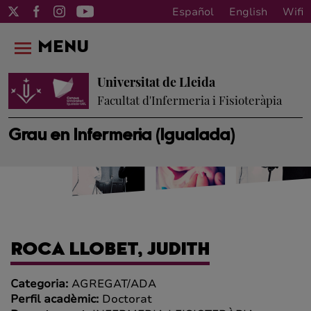
Español
English
Wifi
MENU
Universitat de Lleida
Facultat d'Infermeria i Fisioteràpia
Grau en Infermeria (Igualada)
ROCA LLOBET, JUDITH
Categoria:
AGREGAT/ADA
Perfil acadèmic:
Doctorat