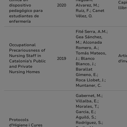
Capí
dispositivo
2020
Alvarez, M.;
llib
pedagógico para
Ruiz, F.; Canet
estudiantes de
Vélez, O.
enfermería
Fité Serra, A.M.;
Gea Sánchez,
M.; Alconada
Occupational
Romero, A.;
Precariousness of
Tomás Mateos,
Nursing Staff in
Arti
2019
J.; Blanco
Catalonia's Public
d'in
Blanco, J.;
and Private
Barallat
Nursing Homes
Gimeno, E.;
Roca Llobet, J.;
Muntaner, C.
Gabernet, M.;
Villalba, E.;
Morales, T.;
Garcia, E.;
Aguiló, S.;
Protocols
Rodríguez, S.;
d'Higiene i Cures