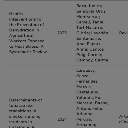
Roca, Judith;
Sanromà Ortiz,
Health
Montserrat;
Interventions for
Cemeli, Tania;
the Prevention of
Tort Nasarre,
Dehydration in
2025
Glòria; Lavedán
Rev
Agricultural
Santamaría,
Workers Exposed
Ana; Espart,
to Heat Stress: A
Anna; Cantos
Systematic Review
Puig, Carme;
Campoy, Carme
Laroussy,
Kenza;
Fernández,
Esteve;
Castellano,
Yolanda; Fu,
Determinants of
Marcela; Baena,
tobacco use
Antoni; Feliu,
transitions in
Ariadna;
smoker nursing
Arti
2024
Peruga,
students in
d'in
Armando;
Catalonia: A