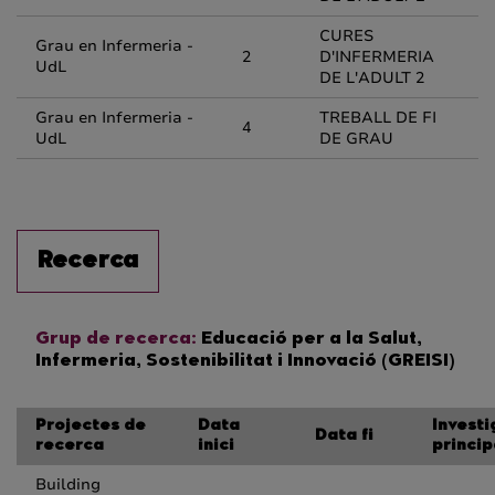
CURES
Grau en Infermeria -
2
D'INFERMERIA
UdL
DE L'ADULT 2
Grau en Infermeria -
TREBALL DE FI
4
UdL
DE GRAU
Recerca
Grup de recerca:
Educació per a la Salut,
Infermeria, Sostenibilitat i Innovació (GREISI)
Projectes de
Data
Invest
Data fi
recerca
inici
princip
Building