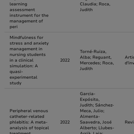
learning
Claudia; Roca,
assessment
Judith
instrument for the
management of
peri
Mindfulness for
stress and anxiety
management in
Torné-Ruiza,
nursing students
Alba; Reguant,
Arti
in a clinical
2022
Mercedes; Roca,
d'in
simulation: A
Judith
quasi-
experimental
study
Garcia-
Expósito,
Judith; Sánchez-
Peripheral venous
Meca, Julio;
catheter-related
Almenta-
phlebitis: A meta-
2022
Saavedra, José
Rev
analysis of topical
Alberto; Llubes-
treatment
Arrià, Laia;