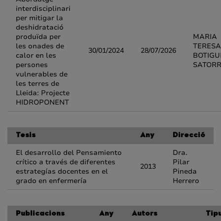
interdisciplinari
per mitigar la
deshidratació
produïda per
MARIA
les onades de
TERESA
30/01/2024
28/07/2026
calor en les
BOTIGU
persones
SATOR
vulnerables de
les terres de
Lleida: Projecte
HIDROPONENT
Tesis
Any
Direcció
El desarrollo del Pensamiento
Dra.
crítico a través de diferentes
Pilar
2013
estrategías docentes en el
Pineda
grado en enfermería
Herrero
Publicacions
Any
Autors
Tip