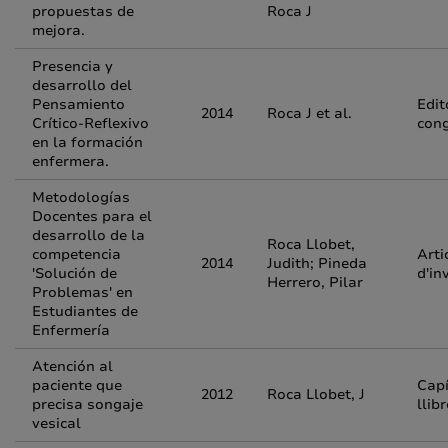
propuestas de
Roca J
mejora.
Presencia y
desarrollo del
Pensamiento
Edit
2014
Roca J et al.
Crítico-Reflexivo
con
en la formación
enfermera.
Metodologías
Docentes para el
desarrollo de la
Roca Llobet,
competencia
Arti
2014
Judith; Pineda
'Solución de
d'in
Herrero, Pilar
Problemas' en
Estudiantes de
Enfermería
Atención al
paciente que
Capí
2012
Roca Llobet, J
precisa songaje
llib
vesical