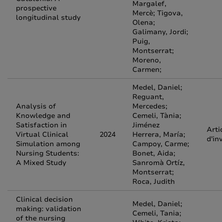
Margalef,
prospective
Mercè; Tigova,
longitudinal study
Olena;
Galimany, Jordi;
Puig,
Montserrat;
Moreno,
Carmen;
Medel, Daniel;
Reguant,
Analysis of
Mercedes;
Knowledge and
Cemeli, Tània;
Satisfaction in
Jiménez
Arti
Virtual Clinical
2024
Herrera, María;
d'in
Simulation among
Campoy, Carme;
Nursing Students:
Bonet, Aida;
A Mixed Study
Sanromà Ortíz,
Montserrat;
Roca, Judith
Clinical decision
Medel, Daniel;
making: validation
Cemeli, Tania;
of the nursing