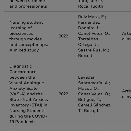
between students
Talo, Mercé,
and professionals
Roca, Judith
Ruiz Mata, F.;
Nursing student
Fernández
learning of
Donaire, L.;
biosciences
Canet Velez, O.;
Arti
2022
through movies
Torralbas
d'in
and concept maps:
Ortega, J.;
A mixed study
Sastre Rus, M.;
Roca, J.
Diagnostic
Concordance
between the
Lavedán
Visual Analogue
Santamaría, A.;
Anxiety Scale
Masot, O.;
Arti
(VAS-A) and the
2022
Canet Velez, O.;
d'in
State-Trait Anxiety
Botigué, T.;
Inventory (STAI) in
Cemeli Sánchez,
Nursing Students
T.; Roca, J.
during the COVID-
19 Pandemic