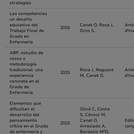
strategies
Las competencias
un desafío
educativo del
Canet O, Roca J,
Arti
2016
Trabajo Final de
Gros S.
d'in
Grado en
Enfermería
ABP, estudio de
casos y
metodología
tradicional: una
Roca J, Reguant
Arti
2015
experiencia
M, Canet O.
d'in
concreta en el
Grado de
Enfermería
Elementos que
dificultan el
Olivé C, Costa
desarrollo del
S, Cónsul M,
pensamiento
Canet O,
Edit
2015
crítico en el Grado
Arreciado A,
con
de enfermería y
Bardallo MªD,