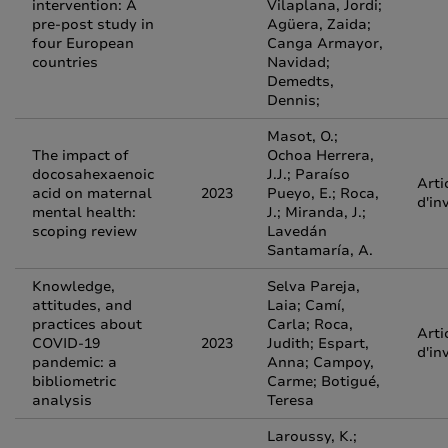
intervention: A
Vilaplana, Jordi;
pre-post study in
Agüera, Zaida;
four European
Canga Armayor,
countries
Navidad;
Demedts,
Dennis;
Masot, O.;
The impact of
Ochoa Herrera,
docosahexaenoic
J.J.; Paraíso
Arti
acid on maternal
2023
Pueyo, E.; Roca,
d'in
mental health:
J.; Miranda, J.;
scoping review
Lavedán
Santamaría, A.
Knowledge,
Selva Pareja,
attitudes, and
Laia; Camí,
practices about
Carla; Roca,
Arti
COVID-19
2023
Judith; Espart,
d'in
pandemic: a
Anna; Campoy,
bibliometric
Carme; Botigué,
analysis
Teresa
Laroussy, K.;