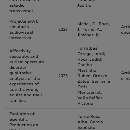
estudio
Judith.
transversal
Projecte SAVI:
Medel, D.; Roca,
simulació
Arti
2023
J.; Torné, A.;
audiovisual
doc
Jiménez, M.
interactiva
Torralbas
Affectivity,
Ortega, Jordi;
sexuality, and
Roca, Judith;
autism spectrum
Coelho
disorder:
Martinho,
qualitative
Arti
2023
Ruben; Orozko,
analysis of the
d'in
Zaloa; Sanromà
experiences of
Ortiz,
autistic young
Montserrat;
adults and their
Valls Ibáñez,
families
Victoria
Evolution of
Torné Ruiz,
Scientific
Alba; García
Production on
Expósito,