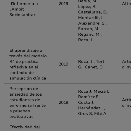
Badia, M.;
d'Infermeria a
2019
Altr
López, R.;
l'Àmbit
Castellana, D.;
Sociosanitari
Montardit, I.;
Alexandre, S.;
Farran, M.;
Regany, M.;
Roca, J.
El aprendizaje a
través del modelo
R4 de practica
Roca, J.; Tort,
Arti
2019
reflexiva en el
G.; Canet, O.
d'in
contexto de
simulación clínica
Percepción de
Roca J, Macià L,
ansiedad de los
Ramírez E,
estudiantes de
Arti
2019
Costa J,
enfermería frente
d'in
Hernández L,
a pruebas
Gros S, Fité A
evaluativas
Efectividad del