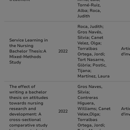
Torné-Ruiz,
Alba; Roca,
Judith
Roca, Judith;
Gros Navés,
Silvia; Canet
Service Learning in
Velez, Olga;
the Nursing
Torralbas
Arti
Bachelor Thesis:A
2022
Ortega, Jordi;
d'in
Mixed-Methods
Tort Nasarre,
Study
Glòria; Postic,
Tijana;
Martínez, Laura
The effect of
Gros Naves,
writing a bachelor
Silvia;
thesis on attitudes
Contreras
towards nursing
Higuera,
research and
Williams; Canet
Arti
2022
development: A
Velex,Olga;
d'in
cross-sectional
Torralbas
comparative study
Ortega, Jordi;