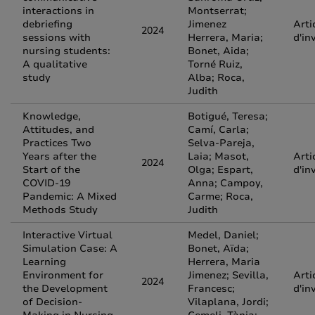
interactions in
Montserrat;
debriefing
Jimenez
Arti
2024
sessions with
Herrera, Maria;
d'in
nursing students:
Bonet, Aida;
A qualitative
Torné Ruiz,
study
Alba; Roca,
Judith
Knowledge,
Botigué, Teresa;
Attitudes, and
Camí, Carla;
Practices Two
Selva-Pareja,
Years after the
Laia; Masot,
Arti
2024
Start of the
Olga; Espart,
d'in
COVID-19
Anna; Campoy,
Pandemic: A Mixed
Carme; Roca,
Methods Study
Judith
Interactive Virtual
Medel, Daniel;
Simulation Case: A
Bonet, Aïda;
Learning
Herrera, Maria
Environment for
Jimenez; Sevilla,
Arti
2024
the Development
Francesc;
d'in
of Decision-
Vilaplana, Jordi;